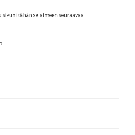
otisivuni tähän selaimeen seuraavaa
a.