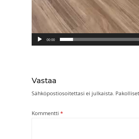
00:00
Vastaa
Sähköpostiosoitettasi ei julkaista.
Pakollise
Kommentti
*