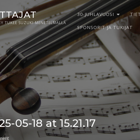
ITTAJAT
30-JUHLAVUOSI
TIE
RY TUKEE SUZUKI-MENETELMÄLLÄ
SPONSORIT JA TUKIJAT
-05-18 at 15.21.17
on
ment