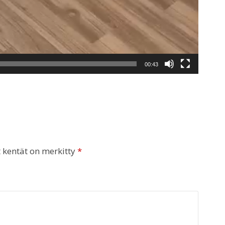
00:43
t kentät on merkitty
*