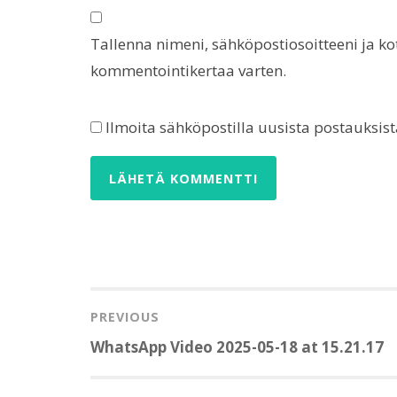
Tallenna nimeni, sähköpostiosoitteeni ja k
kommentointikertaa varten.
Ilmoita sähköpostilla uusista postauksist
Artikkelien
selaus
PREVIOUS
Previous
WhatsApp Video 2025-05-18 at 15.21.17
post: