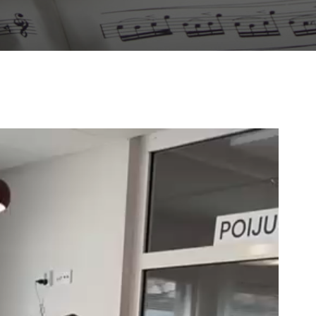
WhatsApp
Video
2025-
05-
18
at
15.21.17