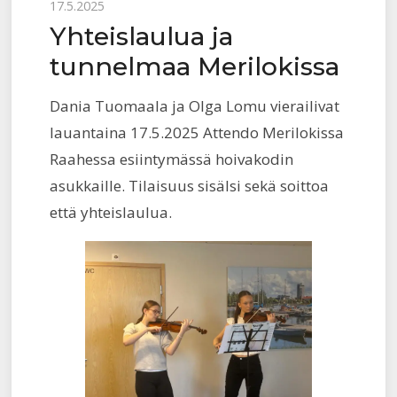
Posted
17.5.2025
Yhteislaulua ja
on
tunnelmaa Merilokissa
Dania Tuomaala ja Olga Lomu vierailivat
lauantaina 17.5.2025 Attendo Merilokissa
Raahessa esiintymässä hoivakodin
asukkaille. Tilaisuus sisälsi sekä soittoa
että yhteislaulua.