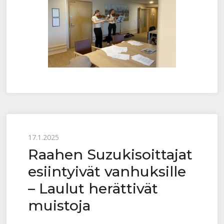
Posted
17.1.2025
Raahen Suzukisoittajat
on
esiintyivät vanhuksille
– Laulut herättivät
muistoja