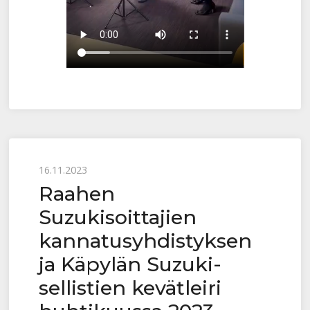
Posted
16.11.2023
Raahen
on
Suzukisoittajien
kannatusyhdistyksen
ja Käpylän Suzuki-
sellistien kevätleiri