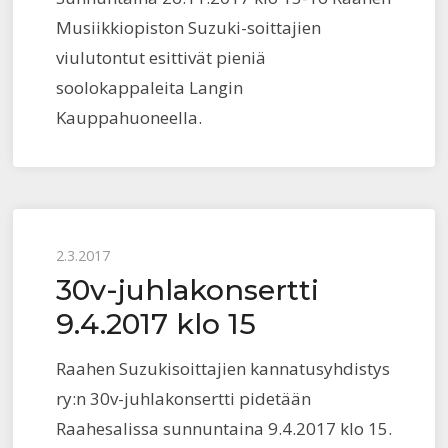
Musiikkiopiston Suzuki-soittajien
viulutontut esittivät pieniä
soolokappaleita Langin
Kauppahuoneella.
Posted
2.3.2017
30v-juhlakonsertti
on
9.4.2017 klo 15
Raahen Suzukisoittajien kannatusyhdistys
ry:n 30v-juhlakonsertti pidetään
Raahesalissa sunnuntaina 9.4.2017 klo 15.