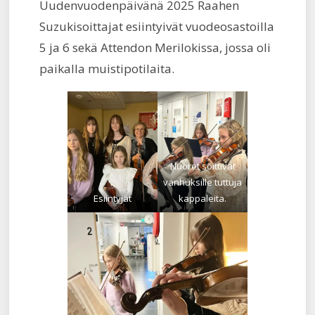
Uudenvuodenpäivänä 2025 Raahen
Suzukisoittajat esiintyivät vuodeosastoilla
5 ja 6 sekä Attendon Merilokissa, jossa oli
paikalla muistipotilaita.
Nuoret soittivat
vanhuksille tuttuja
Esiintyjät
kappaleita.