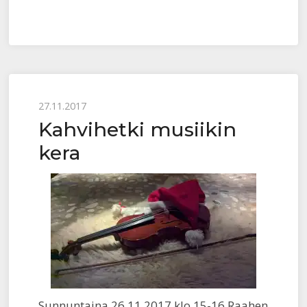
Posted
27.11.2017
Kahvihetki musiikin
on
kera
Sunnuntaina 26.11.2017 klo 15-16 Raahen