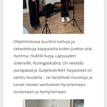
Ohjelmistossa kuultiin tuttuja ja
rakastettuja kappaleita kuten
Juokse sinä
humma
,
HuliVili hurja
,
Lapsuuden
tovereille
,
Kuningaskobra
,
On neidolla
punapaula
ja
Suojelusenkeli
. Kappaleet oli
valittu huolella – ne herättivät muistoja ja
saivat monen vanhuksen hyräilemään,
laulamaan ja hymyilemään.