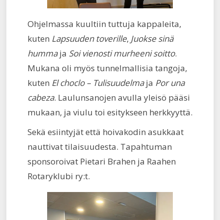
Ohjelmassa kuultiin tuttuja kappaleita,
kuten
Lapsuuden toverille
,
Juokse sinä
humma
ja
Soi vienosti murheeni soitto
.
Mukana oli myös tunnelmallisia tangoja,
kuten
El choclo – Tulisuudelma
ja
Por una
cabeza
. Laulunsanojen avulla yleisö pääsi
mukaan, ja viulu toi esitykseen herkkyyttä.
Sekä esiintyjät että hoivakodin asukkaat
nauttivat tilaisuudesta. Tapahtuman
sponsoroivat Pietari Brahen ja Raahen
Rotaryklubi ry:t.