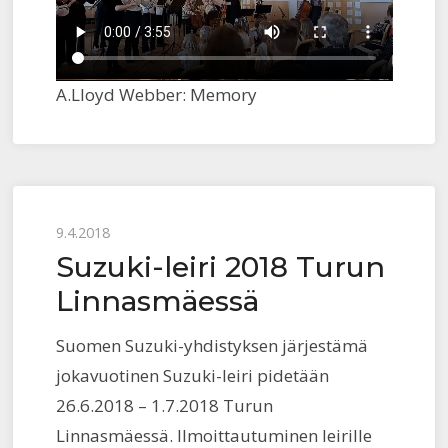
A.Lloyd Webber: Memory
Posted
9.4.2018
Suzuki-leiri 2018 Turun
on
Linnasmäessä
Suomen Suzuki-yhdistyksen järjestämä
jokavuotinen Suzuki-leiri pidetään
26.6.2018 – 1.7.2018 Turun
Linnasmäessä. Ilmoittautuminen leirille