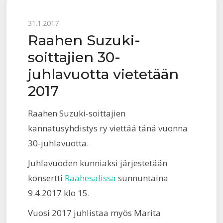
Posted
31.1.2017
Raahen Suzuki-
on
soittajien 30-
juhlavuotta vietetään
2017
Raahen Suzuki-soittajien
kannatusyhdistys ry viettää tänä vuonna
30-juhlavuotta.
Juhlavuoden kunniaksi järjestetään
konsertti
Raahesalissa
sunnuntaina
9.4.2017 klo 15.
Vuosi 2017 juhlistaa myös Marita