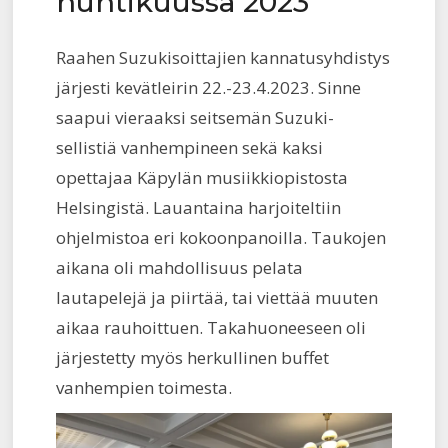
huhtikuussa 2023
Raahen Suzukisoittajien kannatusyhdistys
järjesti kevätleirin 22.-23.4.2023. Sinne
saapui vieraaksi seitsemän Suzuki-
sellistiä vanhempineen sekä kaksi
opettajaa Käpylän musiikkiopistosta
Helsingistä. Lauantaina harjoiteltiin
ohjelmistoa eri kokoonpanoilla. Taukojen
aikana oli mahdollisuus pelata
lautapelejä ja piirtää, tai viettää muuten
aikaa rauhoittuen. Takahuoneeseen oli
järjestetty myös herkullinen buffet
vanhempien toimesta.