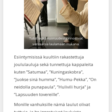
Tutut laulut nuoruudesta innoittivat
vanhuksia laulamaan mukana.
Esiintymisissä kuultiin rakastettuja
joululauluja sekä tunnettuja kappaleita
kuten ”Satumaa”, ”Kuningaskobra”,
”Juokse sinä humma”, ”Humu-Pekka”, ”On
neidolla punapaula”, ”Hulivili hurja” ja
”Lapsuuden tovereille”.
Monille vanhuksille nämä laulut olivat
tuttuja, ja he innostuivat lauluista,