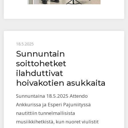
Posted
18.5.2025
Sunnuntain
on
soittohetket
ilahduttivat
hoivakotien asukkaita
Sunnuntaina 18.5.2025 Attendo
Ankkurissa ja Esperi Pajuniityssä
nautittiin tunnelmallisista
musiikkihetkistä, kun nuoret viulistit