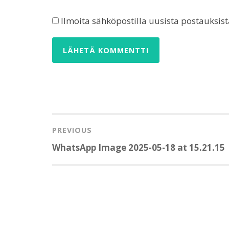
Ilmoita sähköpostilla uusista postauksist
Artikkelien
selaus
PREVIOUS
Previous
WhatsApp Image 2025-05-18 at 15.21.15
post: