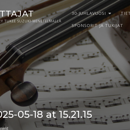
ITTAJAT
30-JUHLAVUOSI
TIE
RY TUKEE SUZUKI-MENETELMÄLLÄ
SPONSORIT JA TUKIJAT
-05-18 at 15.21.15
on
ment