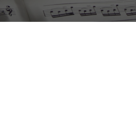
WhatsApp
Image
2025-
05-
18
at
15.21.15