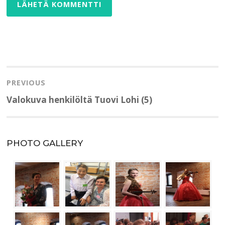
Artikkelien
selaus
PREVIOUS
Previous
Valokuva henkilöltä Tuovi Lohi (5)
post:
PHOTO GALLERY