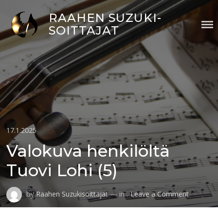
Skip
RAAHEN SUZUKI-
to
SOITTAJAT
content
Posted
17.1.2025
on
Valokuva henkilöltä
Tuovi Lohi (5)
on
by
Raahen Suzukisoittajat
— in .
Leave a Comment
Valokuva
henkilölt