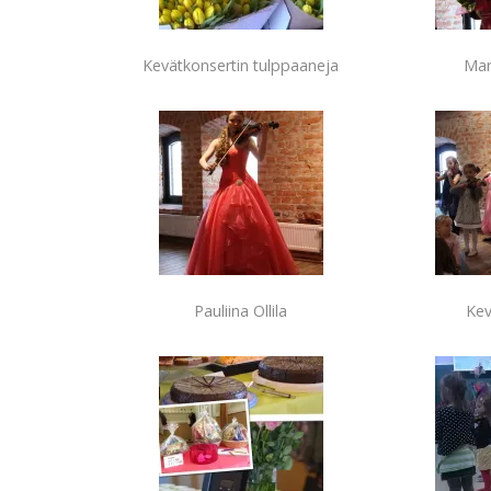
Kevätkonsertin tulppaaneja
Mar
Pauliina Ollila
Kev