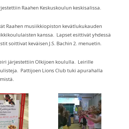
rjestettiin Raahen Keskuskoulun keskisalissa.
tyivät Raahen musiikkiopiston kevätlukukauden
kkikoululaisten kanssa. Lapset esittivät yhdessä
tit soittivat keväisen J.S. Bachin 2. menuetin.
ri järjestettiin Olkijoen koululla. Leirille
viulisteja. Pattijoen Lions Club tuki apurahalla
ämistä.