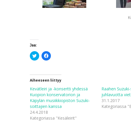
K
Jaa:
J
J
a
a
a
a
T
F
w
a
i
c
t
e
Aiheeseen liittyy
t
b
e
o
Kevätleiri ja -konsertti yhdessä
Raahen Suzuki-s
r
o
i
k
Kuopion konservatorion ja
juhlavuotta vie
s
i
Käpylän musiikkiopiston Suzuki-
31.1.2017
s
s
ä
s
soittajien kanssa
Kategoriassa "E
(
a
24.4.2018
A
(
v
A
Kategoriassa "Kesäleirit"
a
v
u
a
t
u
u
t