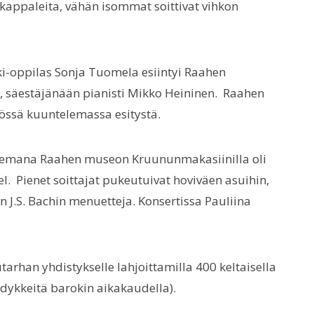
kappaleita, vähän isommat soittivat vihkon
ki-oppilas Sonja Tuomela esiintyi Raahen
, säestäjänään pianisti Mikko Heininen. Raahen
sössä kuuntelemassa esitystä.
isteemana Raahen museon Kruununmakasiinilla oli
el. Pienet soittajat pukeutuivat hoviväen asuihin,
 J.S. Bachin menuetteja. Konsertissa Pauliina
tarhan yhdistykselle lahjoittamilla 400 keltaisella
ödykkeitä barokin aikakaudella).