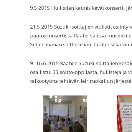
9.5.2015 Huilistien kaunis kevätkonsertti jä
21.5.2015 Suzuki-soittajien viulistit esiin
päätöskonsertissa Raahe-salissa musiikkilei
Suljen ihanan soittorasian- laulun sekä viulis
9.-16.6.2015 Raahen Suzuki-soittajien kesälei
osallistui 33 soitto-oppilasta, huilisteja ja 
talkootyönä tehtävän leiriruokailun järjest