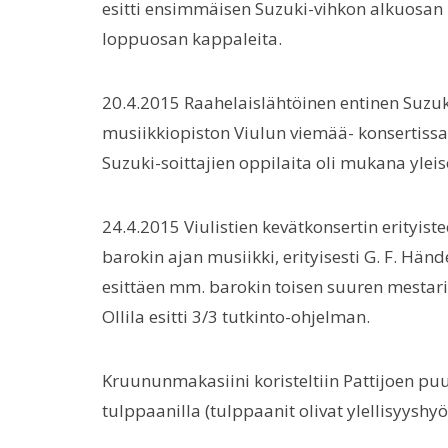
esitti ensimmäisen Suzuki-vihkon alkuosan 
loppuosan kappaleita.
20.4.2015 Raahelaislähtöinen entinen Suzu
musiikkiopiston Viulun viemää- konsertissa
Suzuki-soittajien oppilaita oli mukana ylei
24.4.2015 Viulistien kevätkonsertin erity
barokin ajan musiikki, erityisesti G. F. Händ
esittäen mm. barokin toisen suuren mestarin
Ollila esitti 3/3 tutkinto-ohjelman.
Kruununmakasiini koristeltiin Pattijoen puu
tulppaanilla (tulppaanit olivat ylellisyyshy