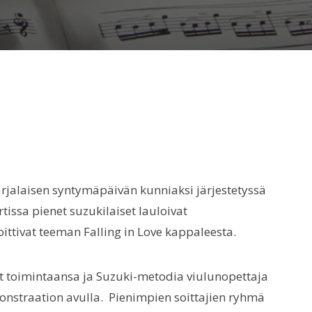
Tapahtumia
kevätlukukaudella
2015
rjalaisen syntymäpäivän kunniaksi järjestetyssä
issa pienet suzukilaiset lauloivat
ittivat teeman Falling in Love kappaleesta.
ät toimintaansa ja Suzuki-metodia viulunopettaja
straation avulla. Pienimpien soittajien ryhmä