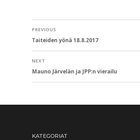
Artikkelien
selaus
PREVIOUS
Previous
Taiteiden yönä 18.8.2017
post:
NEXT
Next
Mauno Järvelän ja JPP:n vierailu
post:
KATEGORIAT