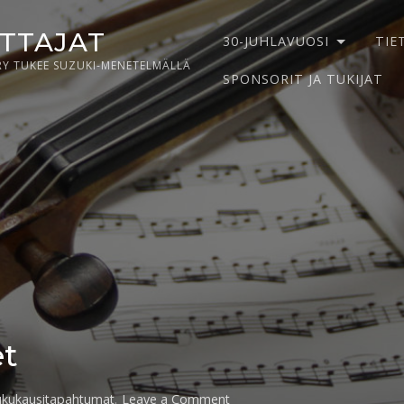
ITTAJAT
30-JUHLAVUOSI
TIE
RY TUKEE SUZUKI-MENETELMÄLLÄ
SPONSORIT JA TUKIJAT
et
on
ukukausitapahtumat
.
Leave a Comment