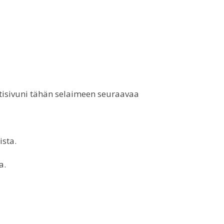
otisivuni tähän selaimeen seuraavaa
ista.
a.