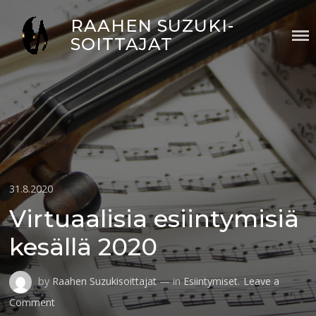
Skip
RAAHEN SUZUKI-
to
SOITTAJAT
content
Posted
31.8.2020
on
Virtuaalisia esiintymisiä
kesällä 2020
by
Raahen Suzukisoittajat
— in
Esiintymiset
.
Leave a
on
Comment