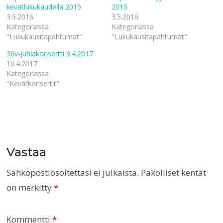
i
k
kevätlukukaudella 2015
2015
s
i
3.5.2016
3.5.2016
s
s
ä
s
Kategoriassa
Kategoriassa
(
a
"Lukukausitapahtumat"
A
(
"Lukukausitapahtumat"
v
A
a
v
30v-juhlakonsertti 9.4.2017
u
a
t
u
10.4.2017
u
t
Kategoriassa
u
u
u
u
"Kevätkonsertit"
u
u
d
u
e
d
s
e
s
s
a
s
i
a
k
i
k
k
u
k
Vastaa
n
u
a
n
s
a
Sähköpostiosoitettasi ei julkaista.
Pakolliset kentät
s
s
a
s
)
a
on merkitty
*
)
Kommentti
*