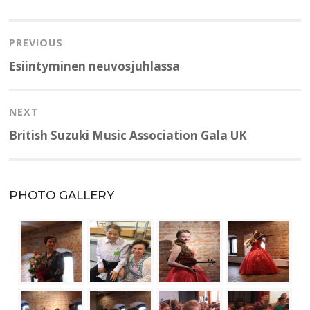
Artikkelien
selaus
PREVIOUS
Previous
Esiintyminen neuvosjuhlassa
post:
NEXT
Next
British Suzuki Music Association Gala UK
post:
PHOTO GALLERY