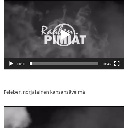
Videotoistin
00:00
01:46
Feleber, norjalainen kansansävelmä
Videotoistin