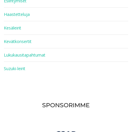
Esiintymiset
Haastetteluja
Kesäleirit
Kevätkonsertit
Lukukausitapahtumat
Suzuki-leirit
SPONSORIMME