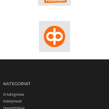
KATEGORIAT
Ei kategoriaa
Esiintymiset
Haastetteluja