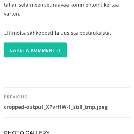
tähän selaimeen seuraavaa kommentointikertaa
varten.
Ilmoita sähköpostilla uusista postauksista.
Artikkelien
selaus
PREVIOUS
Previous
cropped-output_XPvrHW-1_still_tmp.jpeg
post:
PHOTO GALLERY