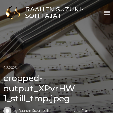
Skip
RAAHEN SUZUKI-
to
SOITTAJAT
content
Posted
6.2.2023
on
cropped-
output_XPvrHW-
1_still_tmp.jpeg
on
by
Raahen Suzukisoittajat
— in .
Leave a Comment