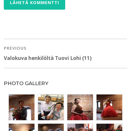
Artikkelien
selaus
PREVIOUS
Previous
Valokuva henkilöltä Tuovi Lohi (11)
post:
PHOTO GALLERY