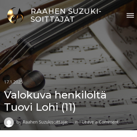
Skip
RAAHEN SUZUKI-
to
SOITTAJAT
content
Posted
17.1.2025
on
Valokuva henkilöltä
Tuovi Lohi (11)
on
by
Raahen Suzukisoittajat
— in .
Leave a Comment
Valokuva
henkilölt