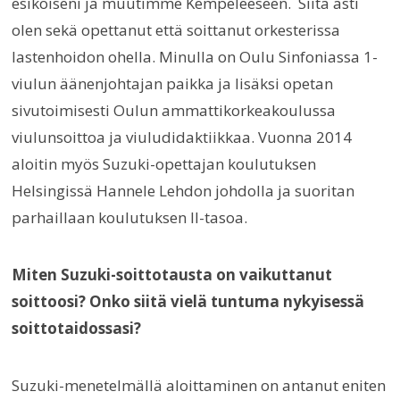
esikoiseni ja muutimme Kempeleeseen. Siitä asti
olen sekä opettanut että soittanut orkesterissa
lastenhoidon ohella. Minulla on Oulu Sinfoniassa 1-
viulun äänenjohtajan paikka ja lisäksi opetan
sivutoimisesti Oulun ammattikorkeakoulussa
viulunsoittoa ja viuludidaktiikkaa. Vuonna 2014
aloitin myös Suzuki-opettajan koulutuksen
Helsingissä Hannele Lehdon johdolla ja suoritan
parhaillaan koulutuksen II-tasoa.
Miten Suzuki-soittotausta on vaikuttanut
soittoosi? Onko siitä vielä tuntuma nykyisessä
soittotaidossasi?
Suzuki-menetelmällä aloittaminen on antanut eniten