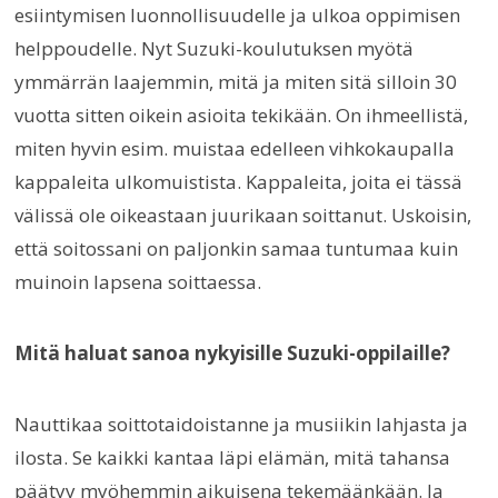
esiintymisen luonnollisuudelle ja ulkoa oppimisen
helppoudelle. Nyt Suzuki-koulutuksen myötä
ymmärrän laajemmin, mitä ja miten sitä silloin 30
vuotta sitten oikein asioita tekikään. On ihmeellistä,
miten hyvin esim. muistaa edelleen vihkokaupalla
kappaleita ulkomuistista. Kappaleita, joita ei tässä
välissä ole oikeastaan juurikaan soittanut. Uskoisin,
että soitossani on paljonkin samaa tuntumaa kuin
muinoin lapsena soittaessa.
Mitä haluat sanoa nykyisille Suzuki-oppilaille?
Nauttikaa soittotaidoistanne ja musiikin lahjasta ja
ilosta. Se kaikki kantaa läpi elämän, mitä tahansa
päätyy myöhemmin aikuisena tekemäänkään. Ja