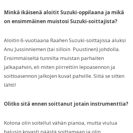
Minkä ikäisenä aloitit Suzuki-oppilaana ja mikä
on ensimmäinen muistosi Suzuki-soittajista?
Aloitin 6-vuotiaana Raahen Suzuki-soittajissa aluksi
Anu Jussinniemen (tai silloin Puustinen) johdolla.
Ensimmäiseltä tunnilta muistan parhaiten
jalkapahvin, eli miten piirrettiin lepoasennon ja
soittoasennon jalkojen kuvat pahville. Siitä se sitten
lähti!
Olitko sitä ennen soittanut jotain instrumenttia?
Kotona olin soitellut vähän pianoa, mutta viulua
halusin kovasti päästä soittamaan ja olin