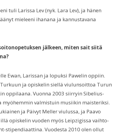
ni tuli Larissa Lev (nyk. Lara Lev), ja hänen
jäänyt mieleeni ihanana ja kannustavana
soitonopetuksen jälkeen, miten sait siitä
ena?
lle Ewan, Larissan ja lopuksi Pawelin oppiin.
 Turkuun ja opiskelin siellä viulunsoittoa Turun
n oppilaana. Vuonna 2003 siirryin Sibelius-
ta myöhemmin valmistuin musiikin maisteriksi.
ukiainen ja Päivyt Meller viulussa, ja Paavo
illä opiskelin vuoden myös Leipzigissa vaihto-
ght-stipendiaattina. Vuodesta 2010 olen ollut