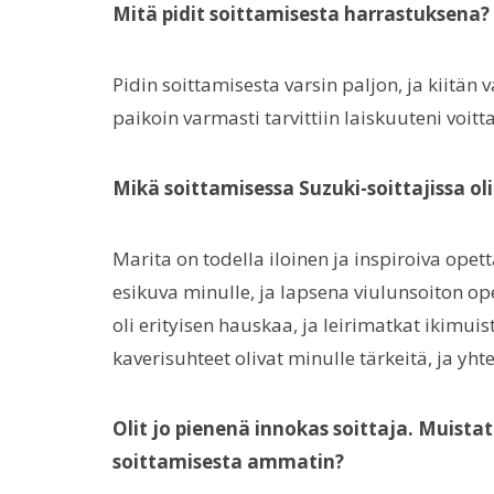
Mitä pidit soittamisesta harrastuksena?
Pidin soittamisesta varsin paljon, ja kiitän 
paikoin varmasti tarvittiin laiskuuteni voit
Mikä soittamisessa Suzuki-soittajissa o
Marita on todella iloinen ja inspiroiva opet
esikuva minulle, ja lapsena viulunsoiton op
oli erityisen hauskaa, ja leirimatkat ikimui
kaverisuhteet olivat minulle tärkeitä, ja yht
Olit jo pienenä innokas soittaja. Muistat
soittamisesta ammatin?