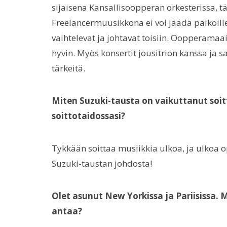
sijaisena Kansallisoopperan orkesterissa, t
Freelancermuusikkona ei voi jäädä paikoille
vaihtelevat ja johtavat toisiin. Oopperamaail
hyvin. Myös konsertit jousitrion kanssa ja s
tärkeitä.
Miten Suzuki-tausta on vaikuttanut soit
soittotaidossasi?
Tykkään soittaa musiikkia ulkoa, ja ulkoa
Suzuki-taustan johdosta!
Olet asunut New Yorkissa ja Pariisissa. M
antaa?