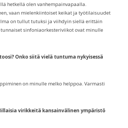
ällä hetkellä olen vanhempainvapaalla.
en, vaan mielenkiintoiset keikat ja työtilaisuudet
ma on tullut tutuksi ja viihdyin siellä erittäin
atunnaiset sinfoniaorkesteriviikot ovat minulle
toosi? Onko siitä vielä tuntuma nykyisessä
 oppiminen on minulle melko helppoa. Varmasti
illaisia virikkeitä kansainvälinen ympäristö