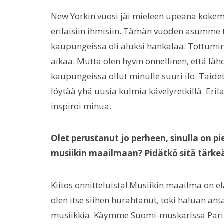
New Yorkin vuosi jäi mieleen upeana kokem
erilaisiin ihmisiin. Tämän vuoden asumme t
kaupungeissa oli aluksi hankalaa. Tottumine
aikaa. Mutta olen hyvin onnellinen, että 
kaupungeissa ollut minulle suuri ilo. Taidetta
löytää yhä uusia kulmia kävelyretkillä. Er
inspiroi minua.
Olet perustanut jo perheen, sinulla on pi
musiikin maailmaan? Pidätkö sitä tärkeä
Kiitos onnitteluista! Musiikin maailma on e
olen itse siihen hurahtanut, toki haluan an
musiikkia. Käymme Suomi-muskarissa Pariis