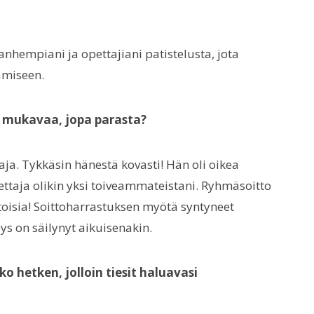
vanhempiani ja opettajiani patistelusta, jota
tamiseen.
li mukavaa, jopa parasta?
taja. Tykkäsin hänestä kovasti! Hän oli oikea
ettaja olikin yksi toiveammateistani. Ryhmäsoitto
stoisia! Soittoharrastuksen myötä syntyneet
eys on säilynyt aikuisenakin.
ko hetken, jolloin tiesit haluavasi