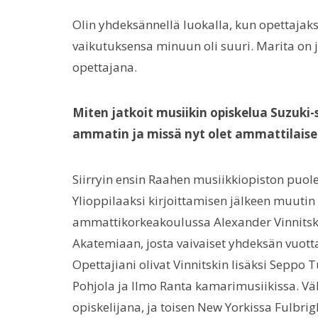
Olin yhdeksännellä luokalla, kun opettajakse
vaikutuksensa minuun oli suuri. Marita on 
opettajana.
Miten jatkoit musiikin opiskelua Suzuki-
ammatin ja missä nyt olet ammattilais
Siirryin ensin Raahen musiikkiopiston puole
Ylioppilaaksi kirjoittamisen jälkeen muutin
ammattikorkeakoulussa Alexander Vinnitski
Akatemiaan, josta vaivaiset yhdeksän vuot
Opettajiani olivat Vinnitskin lisäksi Seppo T
Pohjola ja Ilmo Ranta kamarimusiikissa. Väl
opiskelijana, ja toisen New Yorkissa Fulbri