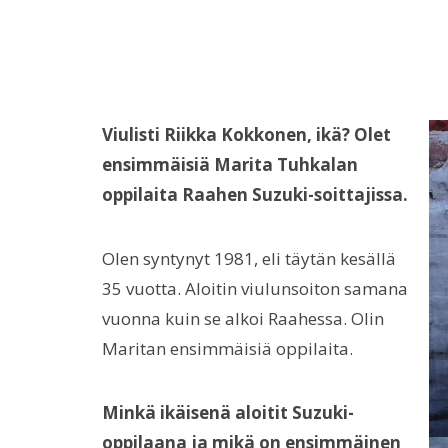
Viulisti Riikka Kokkonen, ikä? Olet
ensimmäisiä Marita Tuhkalan
oppilaita Raahen Suzuki-soittajissa.
Olen syntynyt 1981, eli täytän kesällä
35 vuotta. Aloitin viulunsoiton samana
vuonna kuin se alkoi Raahessa. Olin
Maritan ensimmäisiä oppilaita.
Minkä ikäisenä aloitit Suzuki-
oppilaana ja mikä on ensimmäinen