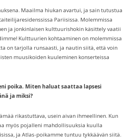
uksena. Maailma hiukan avartui, ja sain tutustua
aiteilijaresidenssissa Pariisissa. Molemmissa
n ja jonkinlaisen kulttuurishokin käsittely vaatii
lähdimme! Kulttuurien kohtaaminen on molemmissa
 on tarjolla runsaasti, ja nautin siitä, että voin
ilaisten muusikoiden kuuleminen konserteissa
eni poika. Miten haluat saattaa lapsesi
nä ja miksi?
lämää rikastuttava, usein aivan ihmeellinen. Kun
taa myös pojalleni mahdollisuuksia kuulla
issa, ja Atlas-poikamme tuntuu tykkäävän siitä.