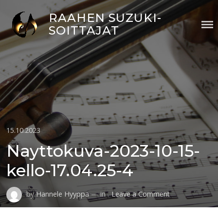
Skip
RAAHEN SUZUKI-
to
SOITTAJAT
content
Posted
15.10.2023
on
Nayttokuva-2023-10-15-
kello-17.04.25-4
on
by
Hannele Hyyppa
— in .
Leave a Comment
Nayttokuva-
2023-