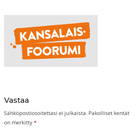
10-
15-
kello-
17.04.25-
4
Vastaa
Sähköpostiosoitettasi ei julkaista.
Pakolliset kentät
on merkitty
*