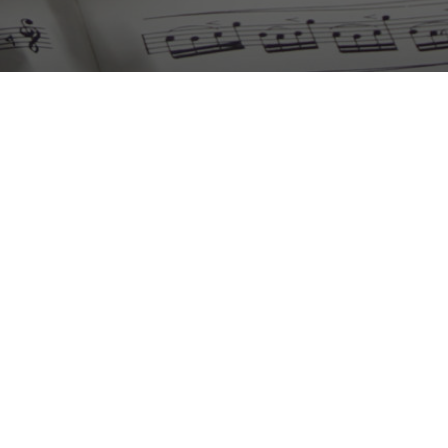
IMG-
20150702-
WA0013