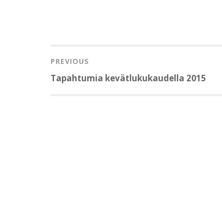
Artikkelien
selaus
PREVIOUS
Previous
Tapahtumia kevätlukukaudella 2015
post: