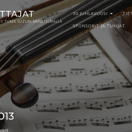
ITTAJAT
30-JUHLAVUOSI
TIE
RY TUKEE SUZUKI-MENETELMÄLLÄ
SPONSORIT JA TUKIJAT
013
on
ment