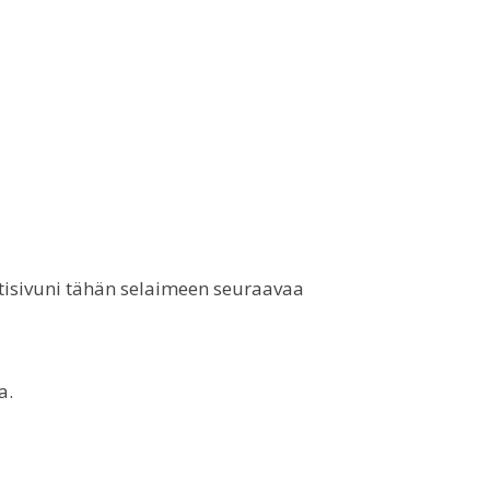
otisivuni tähän selaimeen seuraavaa
a.